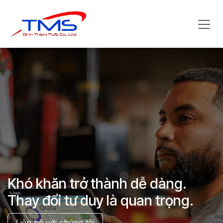
Bỏ qua để đến Nội dung
Khó khăn trở thành dễ dàng.
Thay đổi tư duy là quan trọng.
Liên hệ với chúng tôi