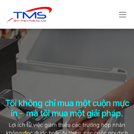
Bỏ qua để đến Nội dung
Tôi không chỉ mua một cuộn mực
in - mà tôi mua một giải pháp.
Lợi ích từ việc giảm thiểu các trường hợp nhãn
không đọc được hoặc bị thiếu, các cuộc gọi dịch