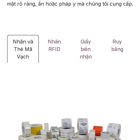
mật rõ ràng, ẩn hoặc pháp y mà chúng tôi cung cấp.
Nhãn và
Nhãn
Giấy
Ruy
Thẻ Mã
RFID
biên
băng
Vạch
nhận